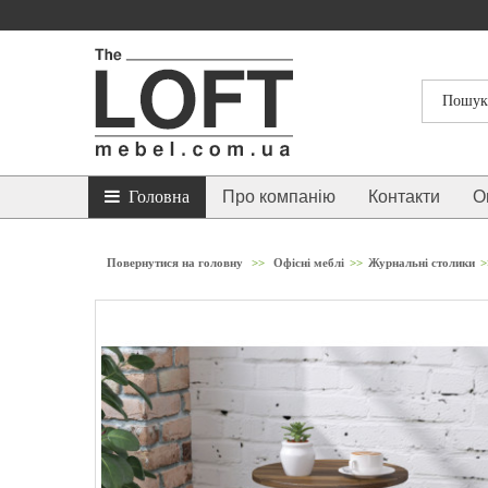
Головна
Про компанію
Контакти
О
Повернутися на головну
>>
Офісні меблі
>>
Журнальні столики
>