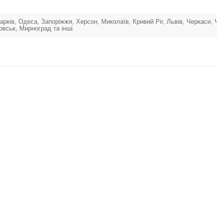
 Харків, Одеса, Запоріжжя, Херсон, Миколаїв, Кривий Ріг, Львів, Черкаси,
овськ, Мирноград та інші