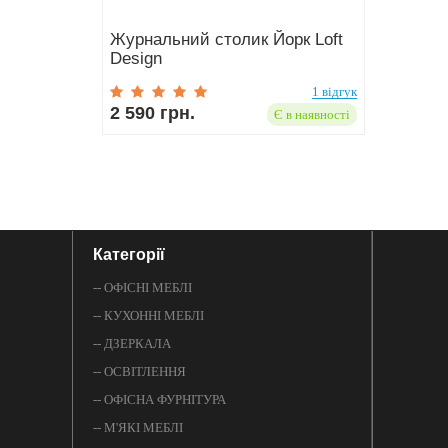
Журнальний столик Йорк Loft
Design
1 відгук
2 590 грн.
Є в наявності
Категорії
-- ОФІСНІ МЕБЛІ
-- КУХОННІ МЕБЛІ
-- ДЗЕРКАЛА
-- ОСВІТЛЕННЯ
-- ОФІСНА ФУРНІТУРА
-- М'ЯКІ МЕБЛІ