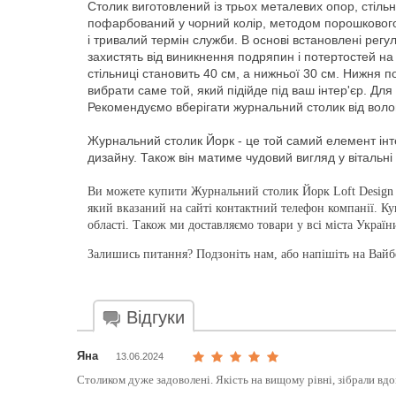
Столик виготовлений із трьох металевих опор, стіль
пофарбований у чорний колір, методом порошкового
і тривалий термін служби. В основі встановлені регул
захистять від виникнення подряпин і потертостей на
стільниці становить 40 см, а нижньої 30 см. Нижня
вибрати саме той, який підійде під ваш інтер'єр. Дл
Рекомендуємо вберігати журнальний столик від вологи
Журнальний столик Йорк - це той самий елемент інт
дизайну. Також він матиме чудовий вигляд у вітальні
Ви можете купити Журнальний столик Йорк Loft Design 
який вказаний на сайті контактний телефон компанії. К
області. Також ми доставляємо товари у всі міста Україн
Залишись питання? Подзоніть нам, або напішіть на Вайбе
Відгуки
Яна
13.06.2024
Столиком дуже задоволені. Якість на вищому рівні, зібрали вд