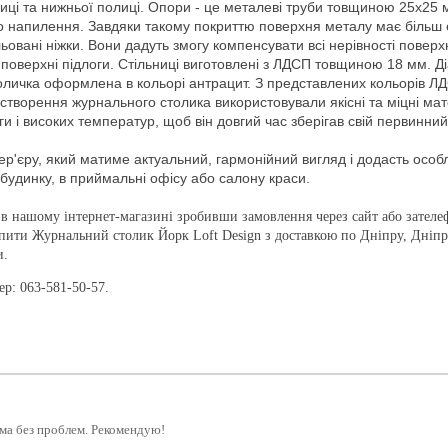
ниці та нижньої полиці. Опори - це металеві труби товщиною 25х25
 напилення. Завдяки такому покриттю поверхня металу має більш 
ьовані ніжки. Вони дадуть змогу компенсувати всі нерівності поверхн
 поверхні підлоги. Стільниці виготовлені з ЛДСП товщиною 18 мм. Д
 поличка оформлена в кольорі антрацит. З представлених кольорів Л
я створення журнального столика використовували якісні та міцні мат
 і високих температур, щоб він довгий час зберігав свій первинний
ер'єру, який матиме актуальний, гармонійний вигляд і додасть осо
 будинку, в приймальні офісу або салону краси.
в нашому інтернет-магазині зробивши замовлення через сайт або зателе
упити Журнальний столик Йорк Loft Design з доставкою по Дніпру, Дніп
и.
р: 063-581-50-57.
ома без проблем. Рекомендую!