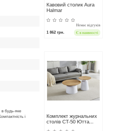
Кавовий столик Aura
Halmar
Немає відгуків
1 862 грн.
Є в наявності
 в будь-яке
Комплект журнальних
омпактність і
столів CT-50 Ютта...