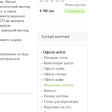
 мм. Метал
Немає відгуків
естетичний вигляд
6 780 грн.
Є в наявності
і, а також
іаметр верхньої
ДСП ви зможете
еріали.
 зовнішній вигляд.
Сусідні категорії
бливого шарму
- Офісні меблі
фонувавши на будь-
-- Письмові столи
ропетровській
-- Комп'ютерні крісла
-- Офісні тумби
-- Офісні стелажі
-- Офісні шафи
-- Журнальні столики
-- Консолі
-- Полиці настінні
-- Столи для переговорів
-- Надставки на стіл