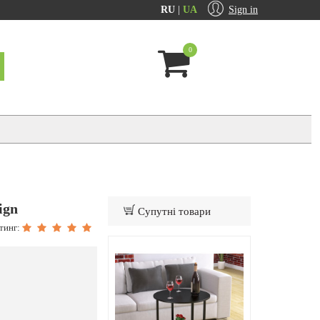
RU
|
UA
Sign in
0
ign
Супутні товари
тинг: