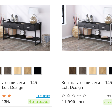
ь з ящиками L-145
Консоль з ящиками L-14
 Loft Design
Loft Design
24 відгука
Немає
 грн.
11 990 грн.
Є в наявності
Є в н