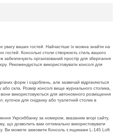
не увагу ваших гостей. Найчастіше їх можна знайти на
ших гостей. Консольні столи створюють стиль вашого
кож забезпечують організований простір для зберігання
р'єру. Рекомендується використовувати консолі для
ізних форм і оздоблень, але зазвичай відрізняються
лу або скла. Розмір консолі вище журнального столика,
й вони використовуються для автономного розміщення
іл, куточок для сніданку або туалетний столик в
ілення Укрсиббанку за номером, вказаним вгорі сайту,
авку, що дозволить вам оптимально використовувати
єру. Ви можете замовити Консоль з ящиками L-145 Loft