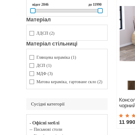
відот
2846
до
11990
Матеріал
ЛДСП
(2)
Матеріал стільниці
Глянцева кераміка
(1)
ДСП
(1)
МДФ
(3)
Матова кераміка, гартоване скло
(2)
Консол
Сусідні категорії
чорний
11 990
- Офісні меблі
-- Письмові столи