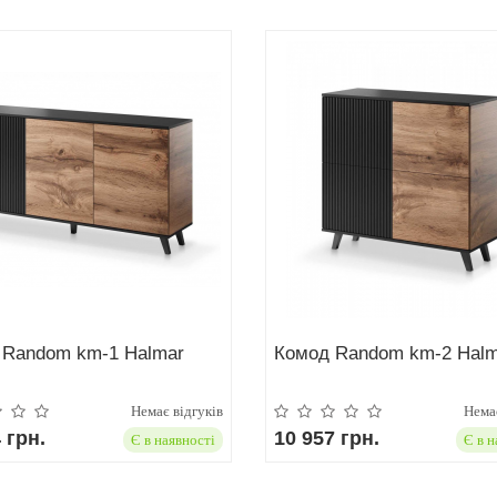
 Random km-1 Halmar
Комод Random km-2 Halm
Немає відгуків
Немає
 грн.
10 957 грн.
Є в наявності
Є в н