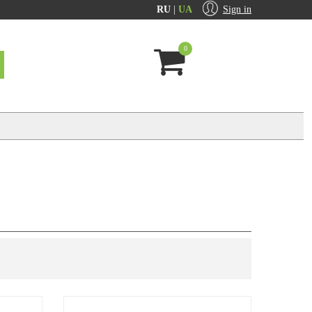
RU
|
UA
Sign in
0