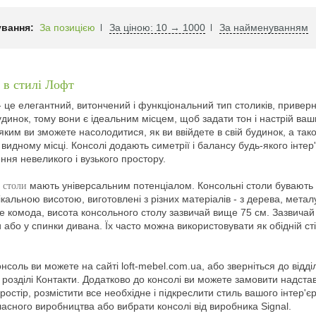
вання:
За позицією
За ціною: 10 → 1000
За найменуванням
 в стилі Лофт
- це елегантний, витончений і функціональний тип столиків, привер
будинок, тому вони є ідеальним місцем, щоб задати тон і настрій ва
 яким ви зможете насолодитися, як ви ввійдете в свій будинок, а та
 видному місці. Консолі додають симетрії і балансу будь-якого інте
ня невеликого і вузького простору.
мають універсальним потенціалом. Консольні столи бувають р
 столи
ікальною висотою, виготовлені з різних матеріалів - з дерева, мета
е комода, висота консольного столу зазвичай вище 75 см. Зазвича
и або у спинки дивана. Їх часто можна використовувати як обідній ст
нсоль ви можете на сайті loft-mebel.com.ua, або зверніться до відд
в розділі Контакти. Додатково до консолі ви можете замовити надст
ростір, розмістити все необхідне і підкреслити стиль вашого інтер'
ласного виробництва або вибрати консолі від виробника Signal.