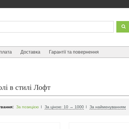
плата
Доставка
Гарантії та повернення
лі в стилі Лофт
вання:
За позицією
За ціною: 10 → 1000
За найменуванням