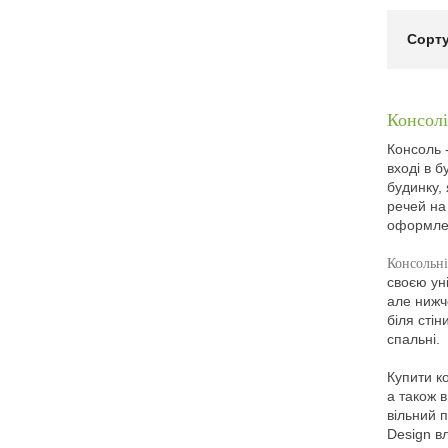
Сорту
Консолі
Консоль 
вході в 
будинку,
речей на
оформлен
Консольні
своєю ун
але нижч
біля стін
спальні.
Купити ко
а також 
вільний п
Design в