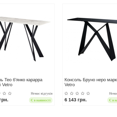
ь Тео б'янко карарра
Консоль Бруно неро марк
 Vetro
Vetro
Немає відгуків
Немає
грн.
6 143 грн.
Є в наявності
Є в н