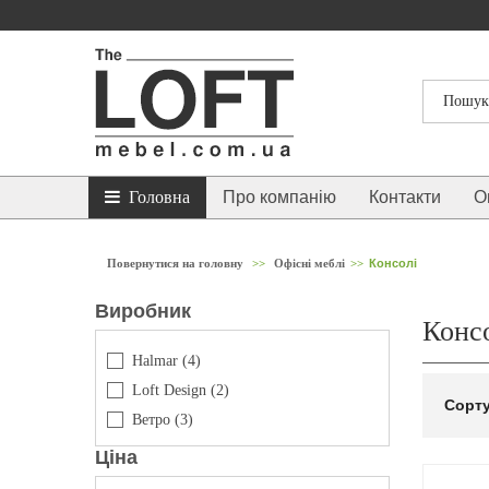
Головна
Про компанію
Контакти
О
Повернутися на головну
>>
Офісні меблі
>>
Консолі
Виробник
Консо
Halmar
(4)
Loft Design
(2)
Сорту
Ветро
(3)
Ціна