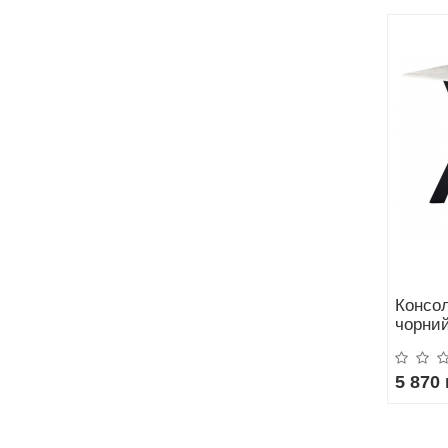
Консол
чорний
5 870 