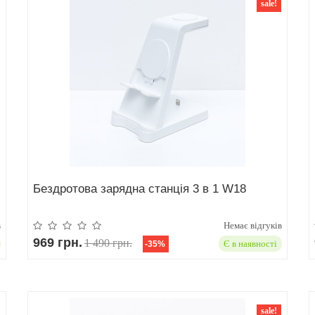
sale!
Бездротова зарядна станція 3 в 1 W18
в
Немає відгуків
969 грн.
1 490 грн.
Є в наявності
-35%
sale!