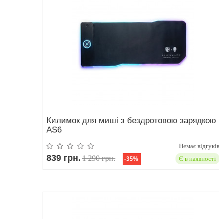
Килимок для миші з бездротовою зарядкою
AS6
Немає відгукі
839 грн.
1 290 грн.
Є в наявності
-35%