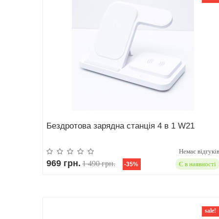
Бездротова зарядна станція 4 в 1 W21
Немає відгукі
969 грн.
1 490 грн.
Є в наявності
-35%
sale!