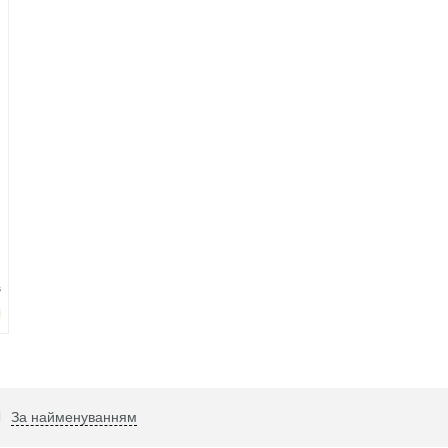
в
За найменуванням