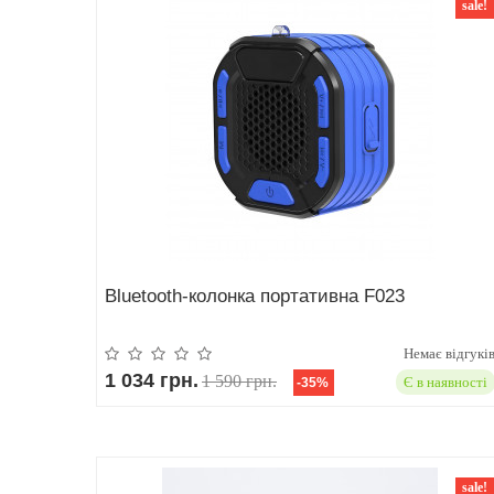
sale!
Bluetooth-колонка портативна F023
Немає відгукі
1 034 грн.
1 590 грн.
Є в наявності
-35%
sale!