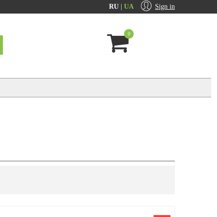
RU
|
UA
Sign in
0