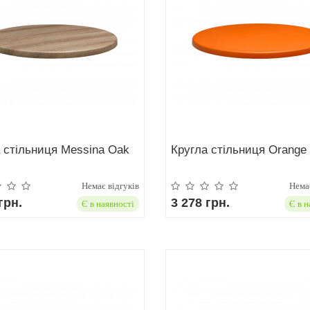
 стільниця Messina Oak
Кругла стільниця Orange
Немає відгуків
Немає
грн.
3 278 грн.
Є в наявності
Є в н