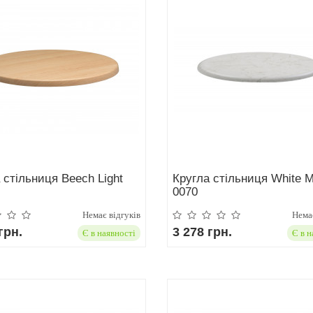
 стільниця Beech Light
Кругла стільниця White 
0070
Немає відгуків
Немає
грн.
3 278 грн.
Є в наявності
Є в н