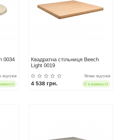
n 0034
Квадратна стільниця Beech
Light 0019
 відгуків
Немає відгуків
4 538 грн.
аявності
Є в наявності