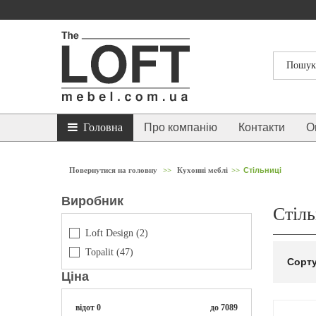
Головна
Про компанію
Контакти
О
Повернутися на головну
>>
Кухонні меблі
>>
Стільниці
Виробник
Стіль
Loft Design
(2)
Topalit
(47)
Сорту
Ціна
відот
0
до
7089