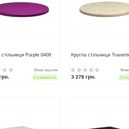
 стільниця Purple 0409
Кругла стільниця Traverti
Немає відгуків
Немає
грн.
3 278 грн.
Є в наявності
Є в н