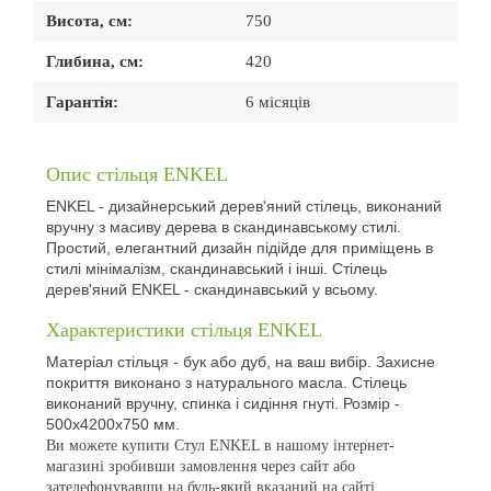
Висота, см:
750
Глибина, см:
420
Гарантія:
6 місяців
Опис стільця ENKEL
ENKEL - дизайнерський дерев'яний стілець, виконаний
вручну з масиву дерева в скандинавському стилі.
Простий, елегантний дизайн підійде для приміщень в
стилі мінімалізм, скандинавський і інші. Стілець
дерев'яний ENKEL - скандинавський у всьому.
Характеристики стільця ENKEL
Матеріал стільця - бук або дуб, на ваш вибір. Захисне
покриття виконано з натурального масла. Стілець
виконаний вручну, спинка і сидіння гнуті. Розмір -
500х4200х750 мм.
Ви можете купити Стул ENKEL в нашому інтернет-
магазині зробивши замовлення через сайт або
зателефонувавши на будь-який вказаний на сайті