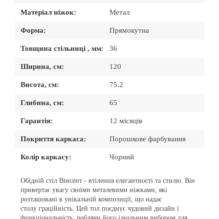
Матеріал ніжок:
Метал
Форма:
Прямокутна
Товщина стільниці , мм:
36
Ширина, см:
120
Висота, см:
75.2
Глибина, см:
65
Гарантія:
12 місяців
Покриття каркаса:
Порошкове фарбування
Колір каркасу:
Чорний
Обідній стіл Вінсент
- втілення елегантності та стилю. Він
привертає увагу своїми металевими ніжками, які
розташовані в унікальній композиції, що надає
столу
граційність
. Цей
тол поєднує чудовий дизайн і
функціональність, роблячи його ідеальним вибором для