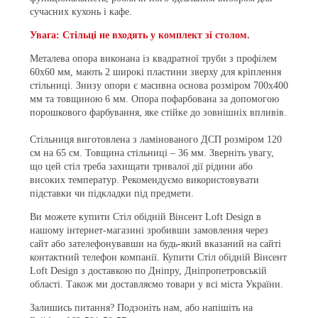
сучасних кухонь і кафе.
Увага: Стільці не входять у комплект зі столом.
Металева опора виконана із квадратної труби з профілем
60х60 мм, мають 2 широкі пластини зверху для кріплення
стільниці. Знизу опори є масивна основа розміром 700х400
мм та товщиною 6 мм. Опора пофарбована за допомогою
порошкового фарбування, яке стійке до зовнішніх впливів.
Стільниця виготовлена з ламінованого ДСП розміром 120
см на 65 см. Товщина стільниці – 36 мм. Зверніть увагу,
що цей стіл треба захищати тривалої дії рідини або
високих температур. Рекомендуємо використовувати
підставки чи підкладки під предмети.
Ви можете купити Стіл обідній Вінсент Loft Design в
нашому інтернет-магазині зробивши замовлення через
сайт або зателефонувавши на будь-який вказаний на сайті
контактний телефон компанії. Купити Стіл обідній Вінсент
Loft Design з доставкою по Дніпру, Дніпропетровській
області. Також ми доставляємо товари у всі міста України.
Залишись питання? Подзоніть нам, або напішіть на