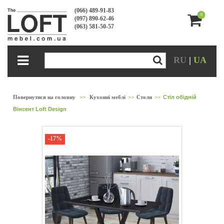
(066) 489-91-83
0
(097) 890-62-46
(063) 581-50-57
RU
|
UA
Повернутися на головну
>>
Кухонні меблі
>>
Столи
>>
Стіл обідній
Вінсент Loft Design
-17%