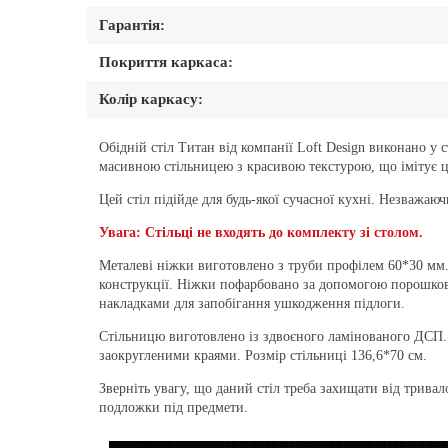
Гарантія:
Покриття каркаса:
Колір каркасу:
Обідній стіл Титан від компанії Loft Design виконано у
масивною стільницею з красивою текстурою, що імітує ці
Цей стіл підійде для будь-якої сучасної кухні. Незважаючи
Увага: Стільці не входять до комплекту зі столом.
Металеві ніжки виготовлено з труби профілем 60*30 мм
конструкції. Ніжки пофарбовано за допомогою порошково
накладками для запобігання ушкодження підлоги.
Стільницю виготовлено із здвоєного ламінованого ДСП.
заокругленими краями. Розмір стільниці 136,6*70 см.
Зверніть увагу, що даний стіл треба захищати від трива
подложки під предмети.