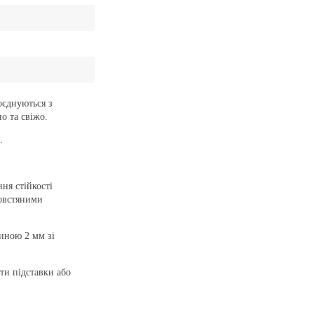
оєднуються з
о та свіжо.
.
ня стійкості
повстяними
иною 2 мм зі
ти підставки або