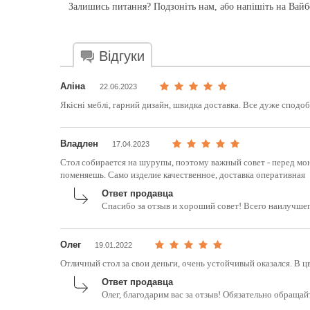
Залишись питання? Подзоніть нам, або напішіть на Вайбе
Відгуки
Аліна
22.06.2023
Якісні меблі, гарний дизайн, швидка доставка. Все дуже сподоб
Владлен
17.04.2023
Стол собирается на шурупы, поэтому важный совет - перед мо
поменяешь. Само изделие качественное, доставка оперативная
Ответ продавца
Спасибо за отзыв и хороший совет! Всего наилучшег
Олег
19.01.2022
Отличный стол за свои деньги, очень устойчивый оказался. В ц
Ответ продавца
Олег, благодарим вас за отзыв! Обязательно обращай