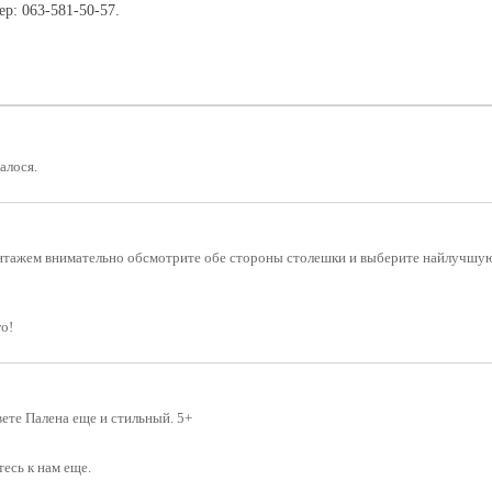
р: 063-581-50-57.
алося.
нтажем внимательно обсмотрите обе стороны столешки и выберите найлучшую,
о!
вете Палена еще и стильный. 5+
тесь к нам еще.