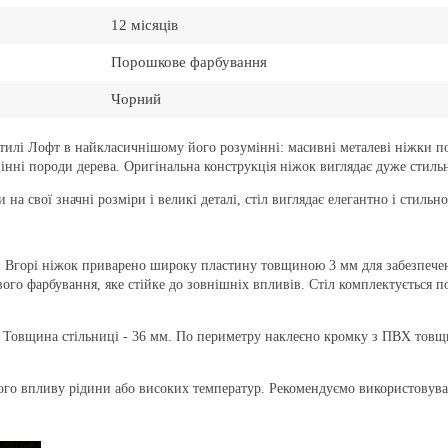
12 місяців
Порошкове фарбування
Чорний
 стилі Лофт в найкласичнішому його розумінні: масивні металеві ніжки п
нні породи дерева. Оригінальна конструкція ніжок виглядає дуже стильн
 на свої значні розміри і великі деталі, стіл виглядає елегантно і стильно
. Вгорі ніжок приварено широку пластину товщиною 3 мм для забезпечен
го фарбування, яке стійке до зовнішніх впливів. Стіл комплектується 
 Товщина стільниці - 36 мм. По периметру наклеєно кромку з ПВХ товщ
лого впливу рідини або високих температур. Рекомендуємо використовува