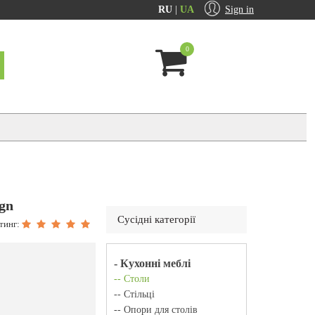
RU
|
UA
Sign in
0
ign
Сусідні категорії
тинг:
- Кухонні меблі
-- Столи
-- Стільці
-- Опори для столів