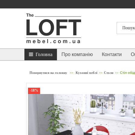
Головна
Про компанію
Контакти
О
Повернутися на головну
>>
Кухонні меблі
>>
Столи
>>
Стіл обі
-18%