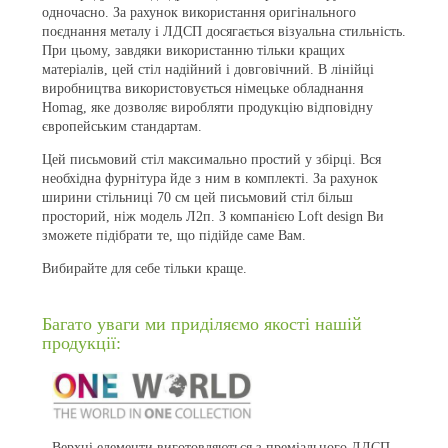
одночасно. За рахунок використання оригінального
поєднання металу і ЛДСП досягається візуальна стильність.
При цьому, завдяки використанню тільки кращих
матеріалів, цей стіл надійний і довговічний. В лінійці
виробництва використовується німецьке обладнання
Homag
, яке дозволяє виробляти продукцію відповідну
європейським стандартам.
Цей письмовий стіл максимально простий у збірці. Вся
необхідна фурнітура йде з ним в комплекті. За рахунок
ширини стільниці 70 см цей письмовий стіл більш
просторий, ніж модель Л2п. З компанією
Loft
design
Ви
зможете підібрати те, що підійде саме Вам.
Вибирайте для себе тільки краще.
Багато уваги ми приділяємо якості нашій
продукції:
Верхні елементи виготовляються з преміального ЛДСП