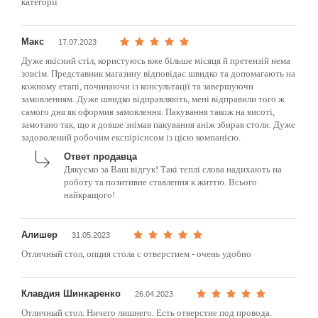
категорії
Макс
17.07.2023
Дуже якісний стіл, користуюсь вже більше місяця й претензій нема
зовсім. Представник магазину відповідає швидко та допомагають на
кожному етапі, починаючи із консультації та завершуючи
замовленням. Дуже швидко відправляють, мені відправили того ж
самого дня як оформив замовлення. Пакування також на висоті,
замотано так, що я довше знімав пакування аніж збирав столи. Дуже
задоволений робочим експірієнсом із цією компанією.
Ответ продавца
Дякуємо за Ваш відгук! Такі теплі слова надихають на
роботу та позитивне ставлення к життю. Всього
найкращого!
Алишер
31.05.2023
Отличный стол, опция стола с отверстием - очень удобно
Клавдия Шинкаренко
26.04.2023
Отличный стол. Ничего лишнего. Есть отверстие под провода.