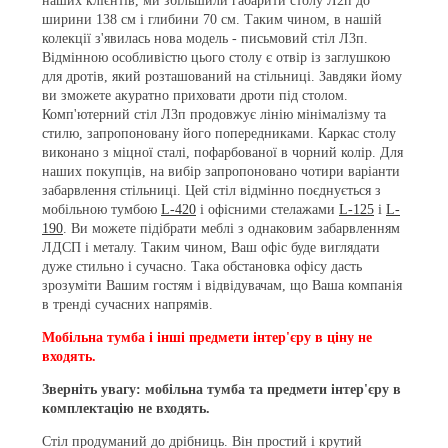
наших клієнтів, ми збільшили габарити столу Л2п до
ширини 138 см і глибини 70 см. Таким чином, в нашій
колекції з'явилась нова модель - письмовий стіл Л3п.
Відмінною особливістю цього столу є отвір із заглушкою
для дротів, який розташований на стільниці. Завдяки йому
ви зможете акуратно приховати дроти під столом.
Комп'ютерний стіл Л3п продовжує лінію мінімалізму та
стилю, запропоновану його попередниками. Каркас столу
виконано з міцної сталі, пофарбованої в чорний колір. Для
наших покупців, на вибір запропоновано чотири варіанти
забарвлення стільниці. Цей стіл відмінно поєднується з
мобільною тумбою
L-420
і офісними стелажами
L-125
і
L-
190
. Ви можете підібрати меблі з однаковим забарвленням
ЛДСП і металу. Таким чином, Ваш офіс буде виглядати
дуже стильно і сучасно. Така обстановка офісу дасть
зрозуміти Вашим гостям і відвідувачам, що Ваша компанія
в тренді сучасних напрямів.
Мобільна тумба і інші предмети інтер'єру в ціну не
входять.
Зверніть увагу: мобільна тумба та предмети інтер'єру в
комплектацію не входять.
Стіл продуманий до дрібниць. Він простий і крутий