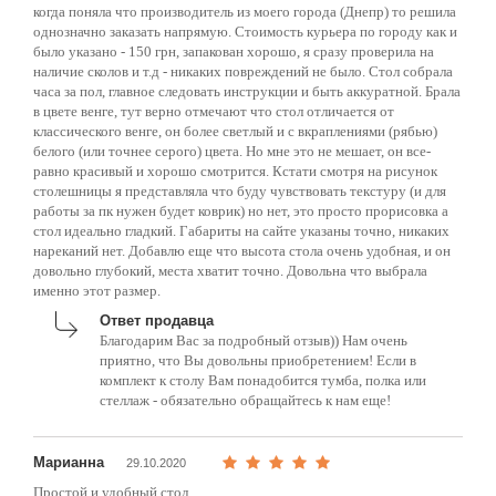
когда поняла что производитель из моего города (Днепр) то решила
однозначно заказать напрямую. Стоимость курьера по городу как и
было указано - 150 грн, запакован хорошо, я сразу проверила на
наличие сколов и т.д - никаких повреждений не было. Стол собрала
часа за пол, главное следовать инструкции и быть аккуратной. Брала
в цвете венге, тут верно отмечают что стол отличается от
классического венге, он более светлый и с вкраплениями (рябью)
белого (или точнее серого) цвета. Но мне это не мешает, он все-
равно красивый и хорошо смотрится. Кстати смотря на рисунок
столешницы я представляла что буду чувствовать текстуру (и для
работы за пк нужен будет коврик) но нет, это просто прорисовка а
стол идеально гладкий. Габариты на сайте указаны точно, никаких
нареканий нет. Добавлю еще что высота стола очень удобная, и он
довольно глубокий, места хватит точно. Довольна что выбрала
именно этот размер.
Ответ продавца
Благодарим Вас за подробный отзыв)) Нам очень
приятно, что Вы довольны приобретением! Если в
комплект к столу Вам понадобится тумба, полка или
стеллаж - обязательно обращайтесь к нам еще!
Марианна
29.10.2020
Простой и удобный стол.