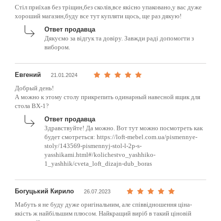
Стіл приїхав без тріщин,без сколів,все якісно упаковано,у вас дуже
хороший магазин,буду все тут купляти щось, ще раз дякую!
Ответ продавца
Дякуємо за відгук та довіру. Завжди раді допомогти з
вибором.
Евгений
21.01.2024
Добрый день!
А можно к этому столу прикрепить одинарный навесной ящик для
стола BX-1?
Ответ продавца
Здравствуйте! Да можно. Вот тут можно посмотреть как
будет смотреться: https://loft-mebel.com.ua/pismennye-
stoly/143569-pismennyj-stol-l-2p-s-
yasshikami.html#/kolichestvo_yashhiko-
1_yashhik/cveta_loft_dizajn-dub_boras
Богуцький Кирило
26.07.2023
Мабуть я не буду дуже оригінальним, але співвідношення ціна-
якість ж найбільшим плюсом. Найкращий виріб в такий ціновій