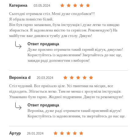
Катерина
03.05.2024
Сьогодні отримала стіл. Мені дуже сподобався!!!
Я обрала повністю білий.
Він був гарно запакован, була інструкція і дуже легко та швидко
збирається. Я задоволена якістю та сервісом. Рекомендую!) На
майбутнє вже дивлюся тумбу для столу. Дякую!
Ответ продавца
Дуже приємно отримати такий гарний відгук, дякуємо!
Користуйтесь із задоволенням! Звертайтесь до нас ще,
завжди раді допомогтим з вибором!
Вероніка d
20.03.2024
Стіл чудовий. Все приїхало ціле. Усі гвинтики на місцях, все
підходить. Збігається легко. Тим не менш є зрозуміла інструкція.
Упаковано було гарно. Жодної подряпини. Дякую та рекомендую!
Ответ продавца
Вероніка, дуже раді отримати такий приємний відгук!
Користуйтесь із задоволенням, та звертайтесь до нас ще.
Артур
26.01.2024