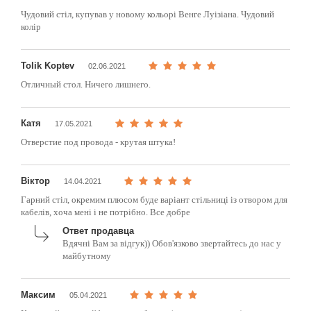
Чудовий стіл, купував у новому кольорі Венге Луізіана. Чудовий
колір
Tolik Koptev
02.06.2021
Отличный стол. Ничего лишнего.
Катя
17.05.2021
Отверстие под провода - крутая штука!
Віктор
14.04.2021
Гарний стіл, окремим плюсом буде варіант стільниці із отвором для
кабелів, хоча мені і не потрібно. Все добре
Ответ продавца
Вдячні Вам за відгук)) Обов'язково звертайтесь до нас у
майбутному
Максим
05.04.2021