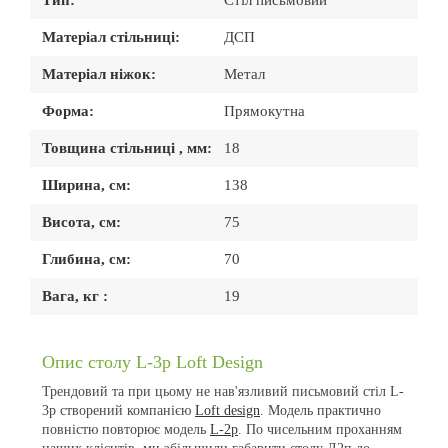
Матеріал стільниці:
ДСП
Матеріал ніжок:
Метал
Форма:
Прямокутна
Товщина стільниці , мм:
18
Ширина, см:
138
Висота, см:
75
Глибина, см:
70
Вага, кг :
19
Опис столу L-3p Loft Design
Трендовий та при цьому не нав'язливий письмовий стіл
L-
3
p
створений компанією
Loft
design
. Модель практично
повністю повторює модель
L-2p
. По чисельним проханням