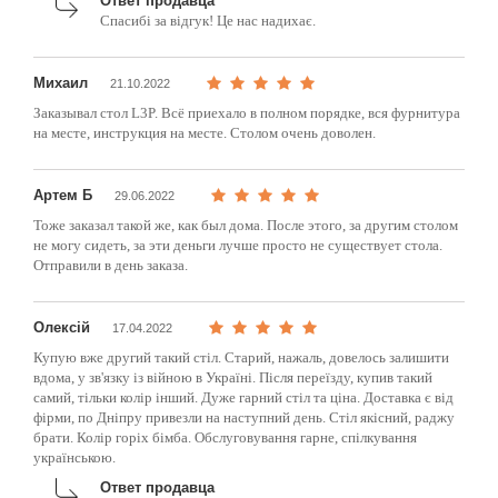
Ответ продавца
Спасибі за відгук! Це нас надихає.
Михаил
21.10.2022
Заказывал стол L3P. Всё приехало в полном порядке, вся фурнитура
на месте, инструкция на месте. Столом очень доволен.
Артем Б
29.06.2022
Тоже заказал такой же, как был дома. После этого, за другим столом
не могу сидеть, за эти деньги лучше просто не существует стола.
Отправили в день заказа.
Олексій
17.04.2022
Купую вже другий такий стіл. Старий, нажаль, довелось залишити
вдома, у зв'язку із війною в Україні. Після переїзду, купив такий
самий, тільки колір інший. Дуже гарний стіл та ціна. Доставка є від
фірми, по Дніпру привезли на наступний день. Стіл якісний, раджу
брати. Колір горіх бімба. Обслуговування гарне, спілкування
українською.
Ответ продавца