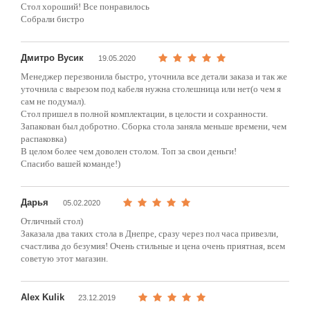
Стол хороший! Все понравилось
Собрали бистро
Дмитро Вусик
19.05.2020
Менеджер перезвонила быстро, уточнила все детали заказа и так же
уточнила с вырезом под кабеля нужна столешница или нет(о чем я
сам не подумал).
Стол пришел в полной комплектации, в целости и сохранности.
Запакован был добротно. Сборка стола заняла меньше времени, чем
распаковка)
В целом более чем доволен столом. Топ за свои деньги!
Спасибо вашей команде!)
Дарья
05.02.2020
Отличный стол)
Заказала два таких стола в Днепре, сразу через пол часа привезли,
счастлива до безумия! Очень стильные и цена очень приятная, всем
советую этот магазин.
Alex Kulik
23.12.2019