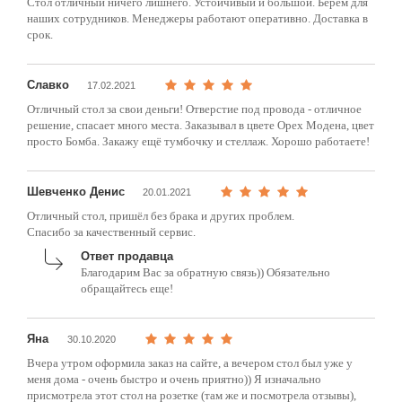
Стол отличный ничего лишнего. Устойчивый и большой. Берем для
наших сотрудников. Менеджеры работают оперативно. Доставка в
срок.
Славко
17.02.2021
Отличный стол за свои деньги! Отверстие под провода - отличное
решение, спасает много места. Заказывал в цвете Орех Модена, цвет
просто Бомба. Закажу ещё тумбочку и стеллаж. Хорошо работаете!
Шевченко Денис
20.01.2021
Отличный стол, пришёл без брака и других проблем.
Спасибо за качественный сервис.
Ответ продавца
Благодарим Вас за обратную связь)) Обязательно
обращайтесь еще!
Яна
30.10.2020
Вчера утром оформила заказ на сайте, а вечером стол был уже у
меня дома - очень быстро и очень приятно)) Я изначально
присмотрела этот стол на розетке (там же и посмотрела отзывы),