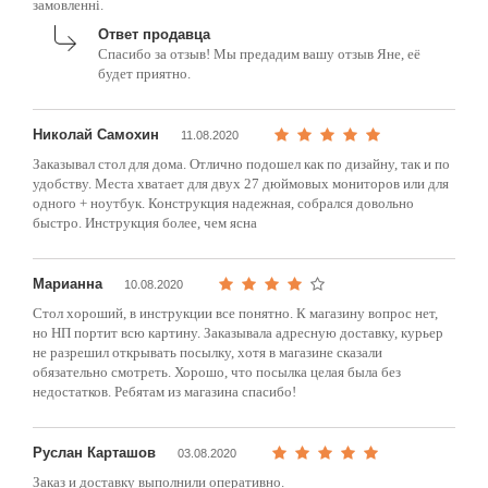
замовленні.
Ответ продавца
Спасибо за отзыв! Мы предадим вашу отзыв Яне, её
будет приятно.
Николай Самохин
11.08.2020
Заказывал стол для дома. Отлично подошел как по дизайну, так и по
удобству. Места хватает для двух 27 дюймовых мониторов или для
одного + ноутбук. Конструкция надежная, собрался довольно
быстро. Инструкция более, чем ясна
Марианна
10.08.2020
Стол хороший, в инструкции все понятно. К магазину вопрос нет,
но НП портит всю картину. Заказывала адресную доставку, курьер
не разрешил открывать посылку, хотя в магазине сказали
обязательно смотреть. Хорошо, что посылка целая была без
недостатков. Ребятам из магазина спасибо!
Руслан Карташов
03.08.2020
Заказ и доставку выполнили оперативно.