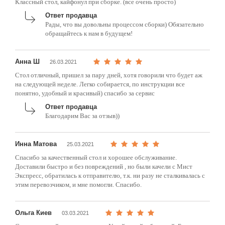
Классный стол, кайфонул при сборке. (все очень просто)
Ответ продавца
Рады, что вы довольны процессом сборки) Обязательно
обращайтесь к нам в будущем!
Анна Ш
26.03.2021
Стол отличный, пришел за пару дней, хотя говорили что будет аж
на следующей неделе. Легко собирается, по инструкции все
понятно, удобный и красивый) спасибо за сервис
Ответ продавца
Благодарим Вас за отзыв))
Инна Матова
25.03.2021
Спасибо за качественный стол и хорошее обслуживание.
Доставили быстро и без повреждений , но были качели с Мист
Экспресс, обратилась к отправителю, т.к. ни разу не сталкивалась с
этим перевозчиком, и мне помогли. Спасибо.
Ольга Киев
03.03.2021