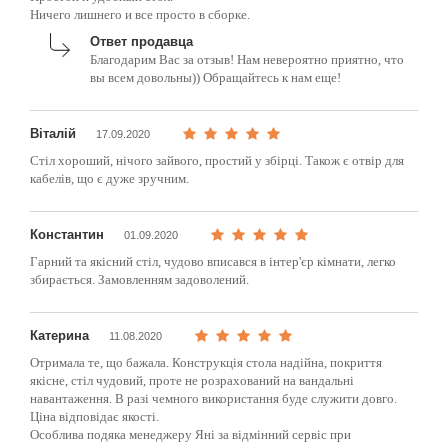
Ничего лишнего и все просто в сборке.
Ответ продавца
Благодарим Вас за отзыв! Нам невероятно приятно, что
вы всем довольны)) Обращайтесь к нам еще!
Віталій
17.09.2020
Стіл хороший, нічого зайвого, простий у збірці. Також є отвір для
кабелів, що є дуже зручним.
Константин
01.09.2020
Гарний та якісний стіл, чудово вписався в інтер'єр кімнати, легко
збирається. Замовленням задоволений.
Катерина
11.08.2020
Отримала те, що бажала. Конструкція стола надійна, покриття
якісне, стіл чудовий, проте не розрахований на вандальні
навантаження. В разі чемного використання буде служити довго.
Ціна відповідає якості.
Особлива подяка менеджеру Яні за відмінний сервіс при