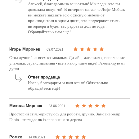
Алексей, благодарим за ваш отзыв! Мы рады, что вы
довольны покупкой. В интернет магазине Лофт Мебель
вы можете заказать всю офисную мебель от
производителя в одном цвете, что подчеркнет стиль
интерьера и будет вас радовать долгие годы.
Обращайтесь к нам ещё!
Игорь Миронец
09.07.2021
Стол лучший из всех возможных. Дизайн, материалы, исполнение,
упаковка, сервис магазина - все в наилучшем виде! Рекомендую от
души
Ответ продавца
Игорь, благодарим за ваш отзыв! Обязательно
обращайтесь ещё!
Микола Мирнюк
23.06.2021
Просторий стіл, користуюсь для роботи, зручно. Замовив колір
Горіх - виглядає як із справжнього дерева.
Ромко
14.06.2021