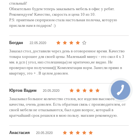
стильный!
Обязательно будем теперь заказывать мебель в офис у ребят.
Рекомендуем! Качество, скорость и цена 10 из 10.
P.S: приятным сюрпризом стала настольная полочка, которую
прислали нам в подарок! :)
Богдан
22.05.2020
Заказал стол, доставили через день в оговоренное время. Качество
товара хорошее для своей цены. Маленький минус - это скол 4 х 3
мм. в дсп ( угол, низ столешницы) не критично,не видно. Не
проверил при получении((( Комплектация норм. Занесли прямо в
квартиру, это + . В целом доволен.
Юртов Вадим
20.05.2020
Заказывал большое количество столов, все изделия высокого
качества, очень доволен. Есть обратная связь с производителем, от
своей мебели не отказываются, был один вопрос, который в
кратчайший срок решился в мою пользу. магазин рекомендую.
Анастасия
20.05.2020