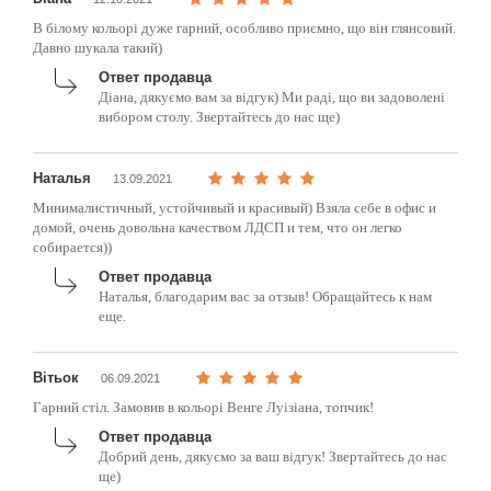
В білому кольорі дуже гарний, особливо приємно, що він глянсовий.
Давно шукала такий)
Ответ продавца
Діана, дякуємо вам за відгук) Ми раді, що ви задоволені
вибором столу. Звертайтесь до нас ще)
Наталья
13.09.2021
Минималистичный, устойчивый и красивый) Взяла себе в офис и
домой, очень довольна качеством ЛДСП и тем, что он легко
собирается))
Ответ продавца
Наталья, благодарим вас за отзыв! Обращайтесь к нам
еще.
Вітьок
06.09.2021
Гарний стіл. Замовив в кольорі Венге Луізіана, топчик!
Ответ продавца
Добрий день, дякуємо за ваш відгук! Звертайтесь до нас
ще)