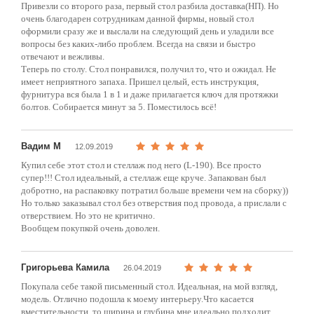
Привезли со второго раза, первый стол разбила доставка(НП). Но
очень благодарен сотрудникам данной фирмы, новый стол
оформили сразу же и выслали на следующий день и уладили все
вопросы без каких-либо проблем. Всегда на связи и быстро
отвечают и вежливы.
Теперь по столу. Стол понравился, получил то, что и ожидал. Не
имеет неприятного запаха. Пришел целый, есть инструкция,
фурнитура вся была 1 в 1 и даже прилагается ключ для протяжки
болтов. Собирается минут за 5. Поместилось всё!
Вадим М
12.09.2019
Купил себе этот стол и стеллаж под него (L-190). Все просто
супер!!! Стол идеальный, а стеллаж еще круче. Запакован был
добротно, на распаковку потратил больше времени чем на сборку))
Но только заказывал стол без отверствия под провода, а прислали с
отверствием. Но это не критично.
Вообщем покупкой очень доволен.
Григорьева Камила
26.04.2019
Покупала себе такой письменный стол. Идеальная, на мой взгляд,
модель. Отлично подошла к моему интерьеру.Что касается
вместительности, то ширина и глубина мне идеально подходит.