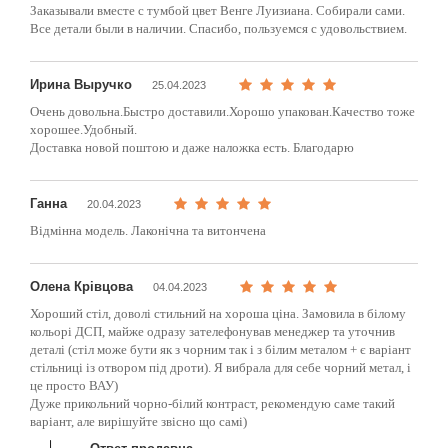
Заказывали вместе с тумбой цвет Венге Луизиана. Собирали сами.
Все детали были в наличии. Спасибо, пользуемся с удовольствием.
Ирина Выручко
25.04.2023
Очень довольна.Быстро доставили.Хорошо упакован.Качество тоже
хорошее.Удобный.
Доставка новой поштою и даже наложка есть. Благодарю
Ганна
20.04.2023
Відмінна модель. Лаконічна та витончена
Олена Крівцова
04.04.2023
Хороший стіл, доволі стильний на хороша ціна. Замовила в білому
кольорі ДСП, майже одразу зателефонував менеджер та уточнив
деталі (стіл може бути як з чорним так і з білим металом + є варіант
стільниці із отвором під дроти). Я вибрала для себе чорний метал, і
це просто ВАУ)
Дуже прикольний чорно-білий контраст, рекомендую саме такий
варіант, але вирішуйте звісно що самі)