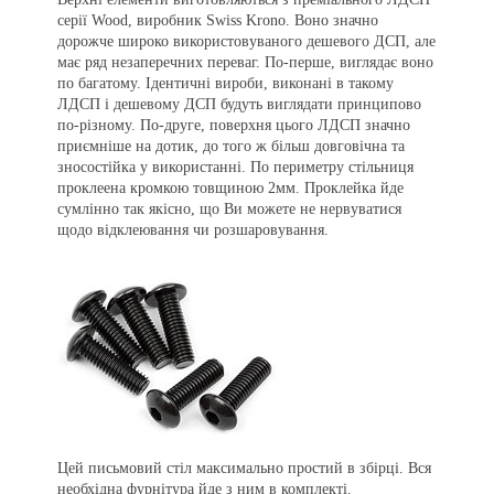
серії Wood, виробник Swiss Krono. Воно значно
дорожче широко використовуваного дешевого ДСП, але
має ряд незаперечних переваг. По-перше, виглядає воно
по багатому. Ідентичні вироби, виконані в такому
ЛДСП і дешевому ДСП будуть виглядати принципово
по-різному. По-друге, поверхня цього ЛДСП значно
приємніше на дотик, до того ж більш довговічна та
зносостійка у використанні. По периметру стільниця
проклеена кромкою товщиною 2мм. Проклейка йде
сумлінно так якісно, що Ви можете не нервуватися
щодо відклеювання чи розшаровування.
Цей письмовий стіл максимально простий в збірці. Вся
необхідна фурнітура йде з ним в комплекті.