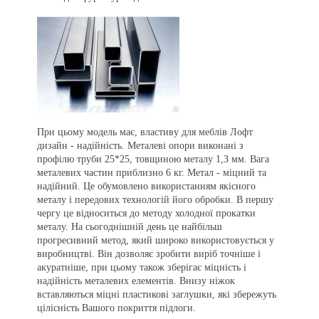
При цьому модель має, властиву для меблів Лофт
дизайн - надійність. Металеві опори виконані з
профілю труби 25*25, товщиною металу 1,3 мм. Вага
металевих частин приблизно 6 кг. Метал - міцний та
надійний. Це обумовлено використанням якісного
металу і передових технологій його обробки. В першу
чергу це відноситься до методу холодної прокатки
металу. На сьогоднішній день це найбільш
прогресивний метод, який широко використовується у
виробництві. Він дозволяє зробити виріб точніше і
акуратніше, при цьому також зберігає міцність і
надійність металевих елементів. Внизу ніжок
вставляються міцні пластикові заглушки, які збережуть
цілісність Вашого покриття підлоги.