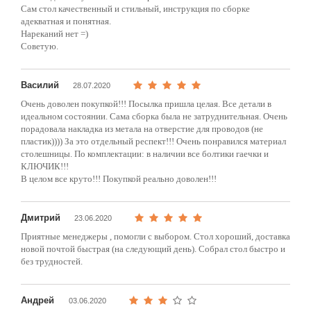
Сам стол качественный и стильный, инструкция по сборке
адекватная и понятная.
Нареканий нет =)
Советую.
Василий
28.07.2020
Очень доволен покупкой!!! Посылка пришла целая. Все детали в
идеальном состоянии. Сама сборка была не затруднительная. Очень
порадовала накладка из метала на отверстие для проводов (не
пластик)))) За это отдельный респект!!! Очень понравился материал
столешницы. По комплектации: в наличии все болтики гаечки и
КЛЮЧИК!!!
В целом все круто!!! Покупкой реально доволен!!!
Дмитрий
23.06.2020
Приятные менеджеры , помогли с выбором. Стол хороший, доставка
новой почтой быстрая (на следующий день). Собрал стол быстро и
без трудностей.
Андрей
03.06.2020