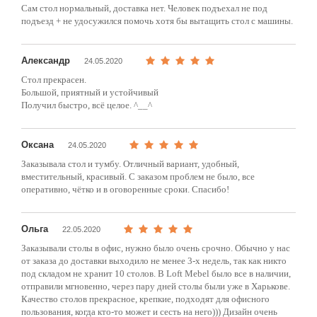
Сам стол нормальный, доставка нет. Человек подъехал не под
подъезд + не удосужился помочь хотя бы вытащить стол с машины.
Александр
24.05.2020
Стол прекрасен.
Большой, приятный и устойчивый
Получил быстро, всё целое. ^__^
Оксана
24.05.2020
Заказывала стол и тумбу. Отличный вариант, удобный,
вместительный, красивый. С заказом проблем не было, все
оперативно, чётко и в оговоренные сроки. Спасибо!
Ольга
22.05.2020
Заказывали столы в офис, нужно было очень срочно. Обычно у нас
от заказа до доставки выходило не менее 3-х недель, так как никто
под складом не хранит 10 столов. В Loft Mebel было все в наличии,
отправили мгновенно, через пару дней столы были уже в Харькове.
Качество столов прекрасное, крепкие, подходят для офисного
пользования, когда кто-то может и сесть на него))) Дизайн очень