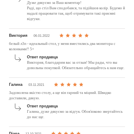
Дуже дякуємо за Ваш коментар!
Раді, що стіл Вам сподобався, та підійшов колір. Будемо й
надалі працювати так, щоб отримувати такі приємні
відгуки.
Виктория
06.01.2022
белый л3п - идеальный стол, у меня вместились два монитора с
колонками!! 5+
Ответ продавца
Виктория, благодарим вас за отзыв! Мы рады, что вы
довольны покупкой. Обязательно обращайтесь к нам еще.
Галина
03.11.2021
Задоволена якістю столу, а ще він гарний та міцний. Швидко
доставили, дякую.
Ответ продавца
Галина, дуже дякуємо за відгук. Обов'язково звертайтесь
до нас ще.
Diana
12.10.2021