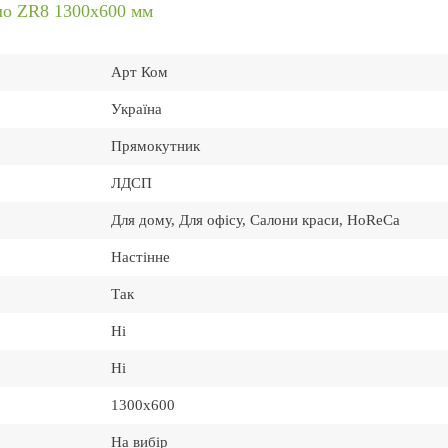
ло ZR8 1300x600 мм
Арт Ком
Україна
Прямокутник
ЛДСП
Для дому, Для офісу, Салони краси, HoReCa
Настінне
Так
Ні
Ні
1300х600
На вибір