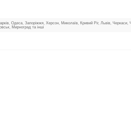
 Харків, Одеса, Запоріжжя, Херсон, Миколаїв, Кривий Ріг, Львів, Черкаси,
овськ, Мирноград та інші