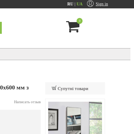
RU
|
UA
Sign in
0
0x600 мм з
Супутні товари
Написать отзыв