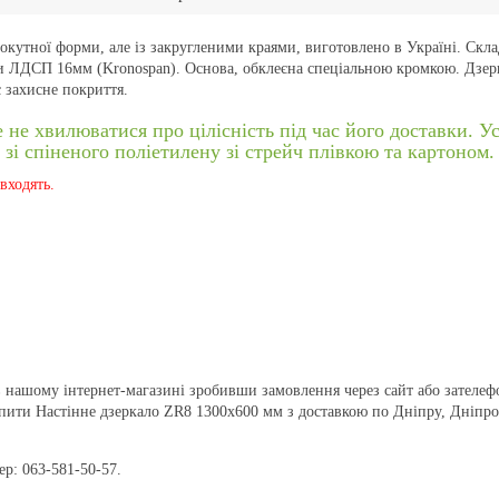
окутної форми, але із закругленими краями, виготовлено в Україні. Склад
ити ЛДСП 16мм (Kronospan). Основа, обклеєна спеціальною кромкою. Дзерк
є захисне покриття.
е хвилюватися про цілісність під час його доставки. Ус
зі спіненого поліетилену зі стрейч плівкою та картоном.
входять.
 нашому інтернет-магазині зробивши замовлення через сайт або зателеф
упити Настінне дзеркало ZR8 1300x600 мм з доставкою по Дніпру, Дніпроп
р: 063-581-50-57.