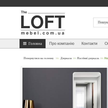
Головна
Про компанію
Контакти
О
Повернутися на головну
>>
Дзеркала
>>
Настінні дзеркала
>>
На