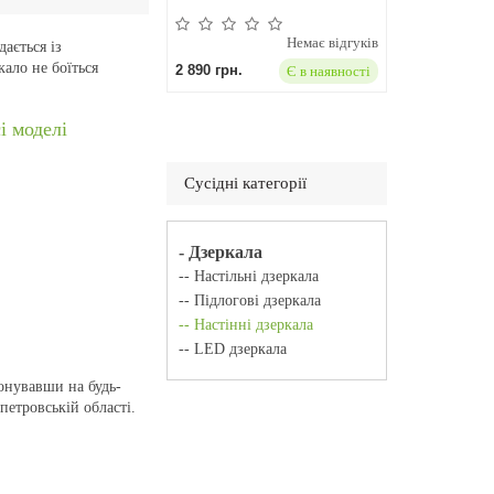
Немає відгуків
ається із
ало не боїться
2 890 грн.
Є в наявності
і моделі
Сусідні категорії
- Дзеркала
-- Настільні дзеркала
-- Підлогові дзеркала
-- Настінні дзеркала
-- LED дзеркала
онувавши на будь-
етровській області.