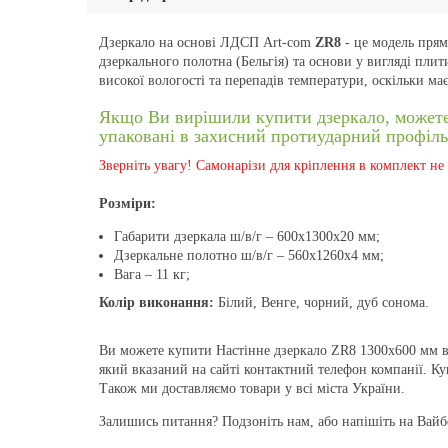
Дзеркало на основі ЛДСП Art-com
ZR8
- це модель прям
дзеркального полотна (Бельгія) та основи у вигляді пл
високої вологості та перепадів температури, оскільки ма
Якщо Ви вирішили купити дзеркало, можете н
упаковані в захисний протиударний профіль 
Зверніть увагу! Самонарізи для кріплення в комплект не 
Розміри:
Габарити дзеркала ш/в/г – 600х1300х20 мм;
Дзеркальне полотно ш/в/г – 560х1260х4 мм;
Вага – 11 кг;
Колір виконання:
Білий, Венге, чорний, дуб сонома.
Ви можете купити Настінне дзеркало ZR8 1300x600 мм в
який вказаний на сайті контактний телефон компанії. К
Також ми доставляємо товари у всі міста України.
Залишись питання? Подзоніть нам, або напішіть на Вайбе