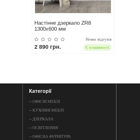
Настінне дзеркало ZR8
1300x600 мм
Немає відгуків
2 890 грн.
Є в наявності
Категорії
-- ОФІСНІ МЕБЛІ
-- КУХОННІ МЕБЛІ
-- ДЗЕРКАЛА
-- ОСВІТЛЕННЯ
-- ОФІСНА ФУРНІТУРА