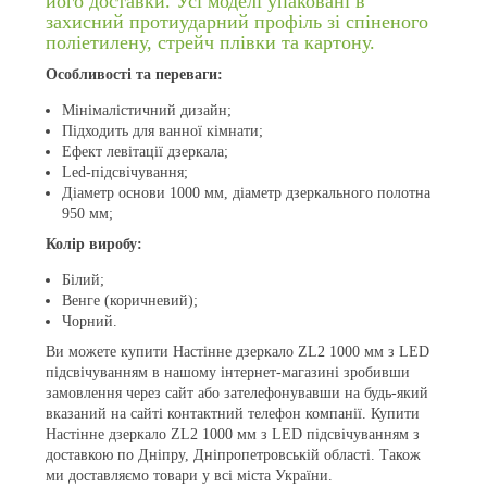
його доставки. Усі моделі упаковані в
захисний протиударний профіль зі спіненого
поліетилену, стрейч плівки та картону.
Особливості та переваги:
Мінімалістичний дизайн;
Підходить для ванної кімнати;
Ефект левітації дзеркала;
Led-підсвічування;
Діаметр основи 1000 мм, діаметр дзеркального полотна
950 мм;
Колір виробу:
Білий;
Венге (коричневий);
Чорний.
Ви можете купити Настінне дзеркало ZL2 1000 мм з LED
підсвічуванням в нашому інтернет-магазині зробивши
замовлення через сайт або зателефонувавши на будь-який
вказаний на сайті контактний телефон компанії. Купити
Настінне дзеркало ZL2 1000 мм з LED підсвічуванням з
доставкою по Дніпру, Дніпропетровській області. Також
ми доставляємо товари у всі міста України.