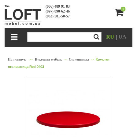
(066) 489-91-83
0
(097) 890-62-46
(063) 581-50-57
RU
|
UA
На главную
>>
Кухонная мебель
>>
Столешницы
>>
Круглая
столешница Red 0403