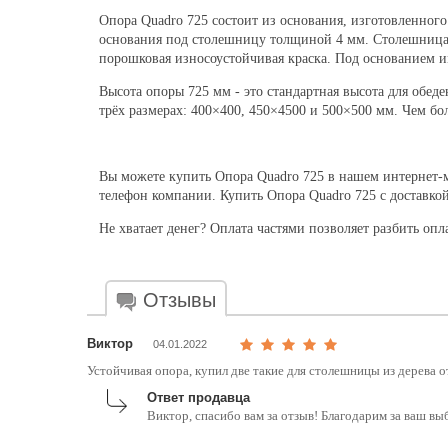
Опора Quadro 725 состоит из основания, изготовленног
основания под столешницу толщиной 4 мм. Столешница к
порошковая износоустойчивая краска. Под основанием 
Высота опоры 725 мм - это стандартная высота для обед
трёх размерах: 400
×
400, 450
×
4500 и 500
×
500 мм. Чем бо
Вы можете купить Опора Quadro 725 в нашем интернет-м
телефон компании. Купить Опора Quadro 725 с доставко
Не хватает денег? Оплата частями позволяет разбить опл
Отзывы
Виктор
04.01.2022
Устойчивая опора, купил две такие для столешницы из дерева о
Ответ продавца
Виктор, спасибо вам за отзыв! Благодарим за ваш в