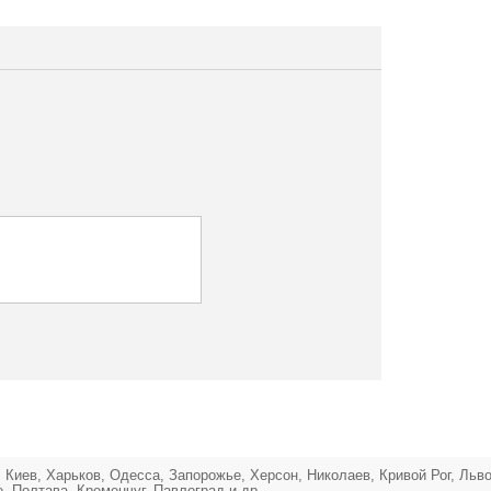
 Киев, Харьков, Одесса, Запорожье, Херсон, Николаев, Кривой Рог, Льв
 Полтава, Кременчуг, Павлоград и др.