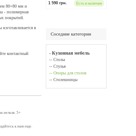
1 590 грн.
Есть в наличии
лем 80
×
80 мм и
ла - полимерная
ых покрытий.
ы изготавливается в
Соседние категории
- Кухонная мебель
айте контактный
-- Столы
-- Стулья
-- Опоры для столов
-- Столешницы
к нельзя. 5+
щайтесь к нам еще.