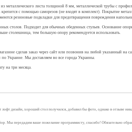
о из металлического листа толщиной 8 мм, металлической трубы с профи
репится с помощью саморезов (не входят в комплект). Покрытие метал
имеются резиновые подкладки для предотвращения повреждения напольн
енных столов. Подходит для обычных обеденных стульев. Основание опор
льше столешница, тем большую опору рекомендуется использовать.
агазине сделав заказ через сайт или позвонив на любой указанный на с
й по Украине. Мы доставляем во все города Украины.
ату на три месяца.
т лофт дизайн, хороший стол получился, добавил бы фото, однако в отзыве ника
ыбор. Мы передадим ваше пожелание программисту, спасибо! Обязательно обра