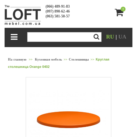
(066) 489-91-83
0
(097) 890-62-46
(063) 581-50-57
RU
|
UA
На главную
>>
Кухонная мебель
>>
Столешницы
>>
Круглая
столешница Orange 0402