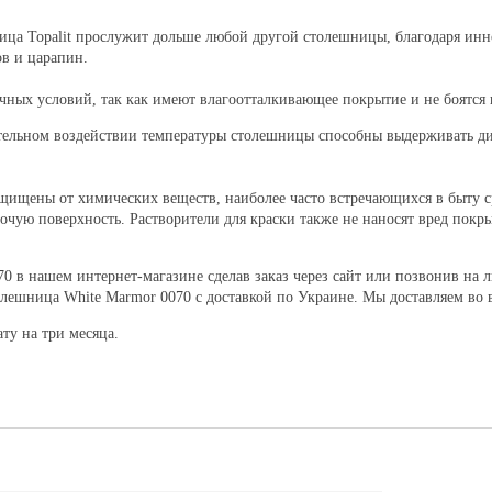
ица Topalit прослужит дольше любой другой столешницы, благодаря ин
в и царапин.
чных условий, так как имеют влагоотталкивающее покрытие и не боятся 
ительном воздействии температуры столешницы способны выдерживать ди
ащищены от химических веществ, наиболее часто встречающихся в быту 
чую поверхность. Растворители для краски также не наносят вред покры
0 в нашем интернет-магазине сделав заказ через сайт или позвонив на 
олешница White Marmor 0070 с доставкой по Украине. Мы доставляем во 
ату на три месяца.