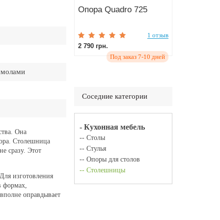
Опора Quadro 725
1 отзыв
2 790 грн.
Под заказ 7-10 дней
смолами
Соседние категории
- Кухонная мебель
ства. Она
-- Столы
мора. Столешница
-- Стулья
не сразу. Этот
-- Опоры для столов
-- Столешницы
Для изготовления
в формах,
 вполне оправдывает