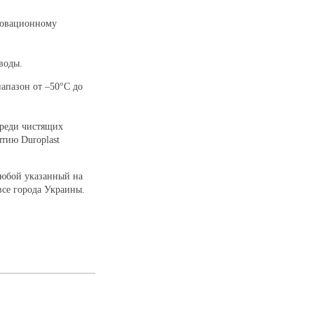
новационному
воды.
апазон от –50°С до
среди чистящих
тию Duroplast
любой указанный на
все города Украины.