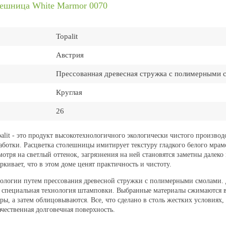
лешница White Marmor 0070
Topalit
Австрия
Прессованная древесная стружка с полимерными 
Круглая
26
lit - это продукт высокотехнологичного экологически чистого производ
работки. Расцветка столешницы имитирует текстуру гладкого белого мра
отря на светлый оттенок, загрязнения на ней становятся заметны далеко 
кивает, что в этом доме ценят практичность и чистоту.
нологии путем прессования древесной стружки с полимерными смолами. 
я специальная технология штамповки. Выбранные материалы сжимаются 
ры, а затем облицовываются. Все, что сделано в столь жестких условиях,
ачественная долговечная поверхность.