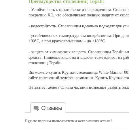
Преимущества столешниц Topalit
- Устойчивость к механическим повреждениям. Столешн
покрытию XD, что обеспечивает полную защиту от сколо
- водостойкость. Столешницы идеально подходят для ули
- устойчивость к температурным воздействиям. При дл
+90°С, а при кратковременном – до +180°С.
- защита от химических веществ. Столешницы Topalit з
средств. Пищевые кислоты и щелочи тоже влияют на рабо
столешниц Topalit.
Вы можете купить Круглая столешница White Marmor 007
сайте контактный телефон компании. Купить Круглая ст
Не хватает денег? Оплата частями позволяет разбить опл
Отзывы
Будьте первым пользователем оставившим отзыв !