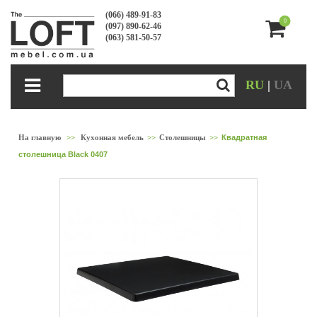
(066) 489-91-83
0
(097) 890-62-46
(063) 581-50-57
RU
|
UA
На главную
>>
Кухонная мебель
>>
Столешницы
>>
Квадратная
столешница Black 0407