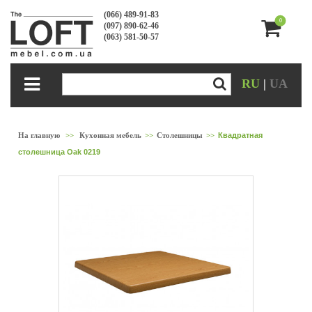
(066) 489-91-83
0
(097) 890-62-46
(063) 581-50-57
RU
|
UA
На главную
>>
Кухонная мебель
>>
Столешницы
>>
Квадратная
столешница Oak 0219