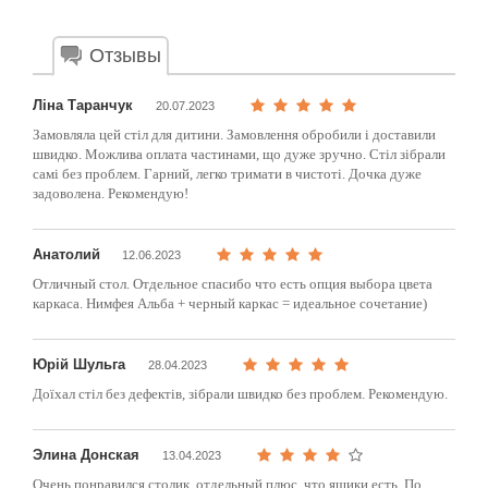
Отзывы
Ліна Таранчук
20.07.2023
Замовляла цей стіл для дитини. Замовлення обробили і доставили
швидко. Можлива оплата частинами, що дуже зручно. Стіл зібрали
самі без проблем. Гарний, легко тримати в чистоті. Дочка дуже
задоволена. Рекомендую!
Анатолий
12.06.2023
Отличный стол. Отдельное спасибо что есть опция выбора цвета
каркаса. Нимфея Альба + черный каркас = идеальное сочетание)
Юрій Шульга
28.04.2023
Доїхал стіл без дефектів, зібрали швидко без проблем. Рекомендую.
Элина Донская
13.04.2023
Очень понравился столик, отдельный плюс, что ящики есть. По