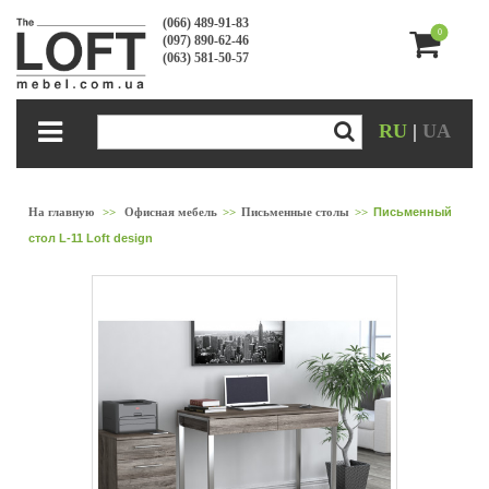
(066) 489-91-83
0
(097) 890-62-46
(063) 581-50-57
RU
|
UA
На главную
>>
Офисная мебель
>>
Письменные столы
>>
Письменный
стол L-11 Loft design