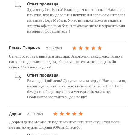
Ответ продавца
Здравствуйте, Елена! Благодарим вас за отзыв! Нам очень
приятно, что вы довольны покупкой и сервисом интернет
магазина Лофт Мебель. У нас вы также можете заказать
другую офисную мебель в таком же цвете и украсить ваш
интерьер. Обращайтесь!!
Роман Тищенко
27.07.2021
Стіл просто ідеальний для школяра. Задоволені знахідкою. Товар в
наявності, доставка швидка, збірка майже елементарна, дизайн
супер. Магазину подяка!
Ответ продавца
Роман, добрий день! Дякуємо вам за відгук! Нам приємно,
що ви задоволені покупкою письмового стола L-11 Loft
design та обслуговуванням менеджерів магазину.
Обов'язково звертайтесь до нас ще!
Дарья
21.07.2021
Добрый день! Можно ли под заказ изменить ширину? Стол моей
мечты, но нужна ширина 900мм. Спасибо!