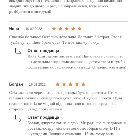
використовується і телескопічні направляючі. Єдиний нюанс, що
людині, яка до цього ні разу не збирала меблі, буде важко
розібратися в інструкції
Инна
10.02.2022
Спасибо большое! Остались довольны. Доставка быстрая. Стол и
тумба супер. Цвет брала орех. Теперь закажу полку.
Ответ продавца
Инна, благодарим вас за отзыв! Нам очень приятно, что
вы довольны скоростью доставки, цветом стола и тумбы.
Обязательно обращайтесь к нам еще. Отличного вам дня!
Богдан
16.01.2022
Стіл замовляв через інтернет. Доставка була оперативна. Столик
гарний і зручний , складається дуже легко -1година роботи. Один
недолік, що стіл не міцний під незначною вагою посередині зі
сторони шухляд прогинається.
Ответ продавца
Богдан, дякуємо вам за відгук! Ми раді, що ви задоволені
доставкою, зручністю та легкістю збірки столу L-11 з
шухлядами. Товщина стільниці - 16 мм, тому вона