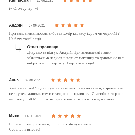
KarinaChan
10.06.2021
(= Стол супер! =)
Андрій
07.06.2021
При замовленні можна вибрати колір каркасу (хром чи чорний) ?
Не бачу такої опції.
Ответ продавца
Дякуємо за відгук, Андрій. При замовленні з вами
зв'яжеться менеджер інтернет магазину та допоможе вам
вибрати колір каркасу. Звертайтесь ще!
Анна
07.06.2021
Удобный стол! Ящики рукой снизу легко выдвигаются, хорошо что
нет ручек, минимализм и стиль, очень нравится! Спасибо интернет-
магазину Loft Mebel за быстрое и качественное обслуживание.
Мила
06.05.2021
Все очень понравилось, особенно обслуживание)
Сервис на высоте!