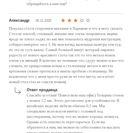
обращайтесь к нам ещё!
Александр
05.11.2020
Покупал стол в стороннем магазине в Харькове и что я могу сказать.
Стол не плохой, стильный, внешне мне очень понравился, ящики
вроде не плохо ходят, но как мне показалось мудреная инструкция,
собирал наверное часа 3, На мои взгляд маленькая палитра тевстур,
но это не суть важно. Самый большой минус который омрачил
радость от нового красивого стота так это то что металл ножек
очень уж мягкий( Я конечно же понимаю что сдуру можно и кое-что
сломать, но прикручивая ножки к столешнице металл в местах
крепления сильно прогнулся и винты пробили столешницу. Не
исключено что у меня просто руки не из того места, но в итоге
новый стол стал не совсем новым(
Ответ продавца
Спасибо за отзыв! Повеселили наш офис) Толщина стенок
у ножек 1,2 мм. Этого достаточно для устойчивости. В
китайских моделях мебели обычно 0,5 мм. Мы
специально используем винты с головкой под
шестигранник, потому что их можно хорошо затянуть.
Однако есть опасность перестараться. Если вы
обратитесь к нам, мы можем по себестоимости выслать
вам на замену ножки столешницу.