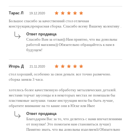
Тарас Л
19.12.2020
Большое спасибо за качественний стол отличная
конструкция,прекрасная сборка. Спасибо всему Вашему колективу .
Ответ продавца
Спасибо Вам за отзыв)) Нам приятно, что вы довольны
работой магазина)) Обязательно обращайтесь к нам в
будущем!
Игорь Д
21.11.2020
стол хороший, особенно за свои деньги. все точно размечено.
сборка заняла 3 часа.
хотелось более качественную обработку металлических деталей.
местами торчат заусенцы и в некоторых местах не помешали бы
пластиковые заглушки. также инструкция могла бы быть лучше,
обратите внимание на то какие они в Юске или Икее
Ответ продавца
Благодарим Вас за то, что делитесь с нами впечатлениями
от покупки! Это помогаем нам становиться лучше)
Приятно знать, что вы довольны изделием)) Обязательно