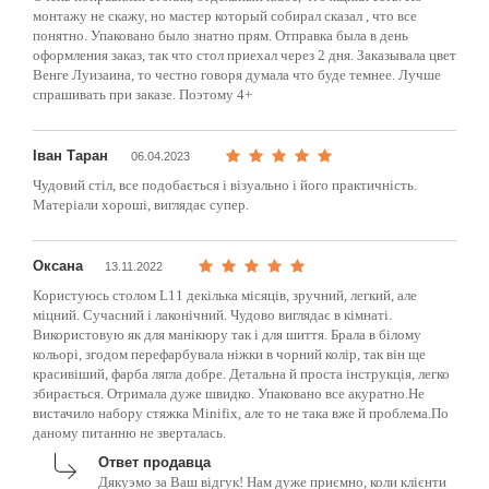
монтажу не скажу, но мастер который собирал сказал , что все
понятно. Упаковано было знатно прям. Отправка была в день
оформления заказ, так что стол приехал через 2 дня. Заказывала цвет
Венге Луизаина, то честно говоря думала что буде темнее. Лучше
спрашивать при заказе. Поэтому 4+
Іван Таран
06.04.2023
Чудовий стіл, все подобається і візуально і його практичність.
Матеріали хороші, виглядає супер.
Оксана
13.11.2022
Користуюсь столом L11 декілька місяців, зручний, легкий, але
міцний. Сучасний і лаконічний. Чудово виглядає в кімнаті.
Використовую як для манікюру так і для шиття. Брала в білому
кольорі, згодом перефарбувала ніжки в чорний колір, так він ще
красивіший, фарба лягла добре. Детальна й проста інструкція, легко
збирається. Отримала дуже швидко. Упаковано все акуратно.Не
вистачило набору стяжка Minifix, але то не така вже й проблема.По
даному питанню не зверталась.
Ответ продавца
Дякуэмо за Ваш відгук! Нам дуже приємно, коли клієнти