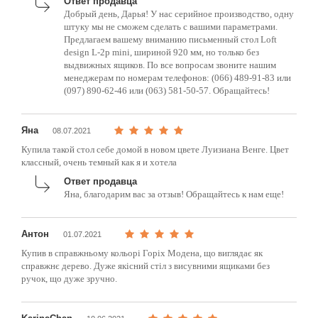
Ответ продавца
Добрый день, Дарья! У нас серийное производство, одну
штуку мы не сможем сделать с вашими параметрами.
Предлагаем вашему вниманию письменный стол Loft
design L-2p mini, шириной 920 мм, но только без
выдвижных ящиков. По все вопросам звоните нашим
менеджерам по номерам телефонов: (066) 489-91-83 или
(097) 890-62-46 или (063) 581-50-57. Обращайтесь!
Яна
08.07.2021
Купила такой стол себе домой в новом цвете Луизиана Венге. Цвет
классный, очень темный как я и хотела
Ответ продавца
Яна, благодарим вас за отзыв! Обращайтесь к нам еще!
Антон
01.07.2021
Купив в справжньому кольорі Горіх Модена, що виглядає як
справжнє дерево. Дуже якісний стіл з висувними ящиками без
ручок, що дуже зручно.