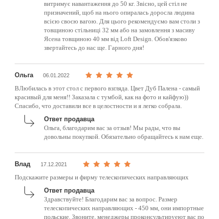
витримує навантаження до 50 кг. Звісно, цей стіл не
призначений, щоб на нього опиралась доросла людина
всією своєю вагою. Для цього рекомендуємо вам столи з
товщиною стільниці 32 мм або на замовлення з масиву
Ясена товщиною 40 мм від Loft Design. Обов'язково
звертайтесь до нас ще. Гарного дня!
Ольга
06.01.2022
ВЛюбилась в этот стол с первого взгляда. Цвет Дуб Палена - самый
красивый для меня!! Заказала с тумбой, как на фото и кайфую))
Спасибо, что доставили все в целостности и я легко собрала.
Ответ продавца
Ольга, благодарим вас за отзыв! Мы рады, что вы
довольны покупкой. Обязательно обращайтесь к нам еще.
Влад
17.12.2021
Подскажите размеры и фирму телескопических направляющих
Ответ продавца
Здравствуйте! Благодарим вас за вопрос. Размер
телескопических направляющих - 450 мм, они импортные
польские. Звоните, менеджеры проконсультируеют вас по