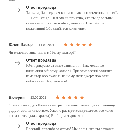
Ответ продавца
Татьяна, благодарим вас за отзыв на письменный стол L-
11 Loft Design. Нам очень приятно, что вы довольны
качеством покупки и обслуживания. Спасибо за
пожелания) Обращайтесь к нам еще.
Юлия Васюр
14.09.2021
Чи можливо виконання в білому кольорі?
Ответ продавца
Юлія, дякуємо за ваше запитання. Так, можливе
виконання в білому кольорі. При замовленні залиште
коментар або скажіть вашому менеджеру про ваші
побажання. Звертайтесь!
Валерий
13.09.2021
Стол в цвете Дуб Палена смотрится очень стильно, а столешница
радует своим качеством. Уже не раз протестировал ее, все легко
вытирается, даже краска) В общем, я доволен.
Ответ продавца
Валерий, спасибо за отзыв! Мы рады, что вы остались