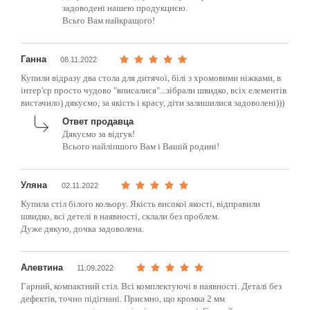
задоводені нашею продукциєю.
Всьго Вам найкращого!
Ганна
08.11.2022
Купили відразу два стола для дитячої, білі з хромовими ніжками, в
інтер'єр просто чудово "вписалися"...зібрали швидко, всіх елементів
вистачило) дякуємо, за якість і красу, діти залишилися задоволені)))
Ответ продавца
Дякуємо за відгук!
Всього найліпшого Вам і Вашій родині!
Уляна
02.11.2022
Купила стіл білого кольору. Якість високої якості, відправили
швидко, всі детелі в наявності, склали без проблем.
Дуже дякую, дочка задоволена.
Алевтина
11.09.2022
Гарний, компактний стіл. Всі комплектуючі в наявності. Деталі без
дефектів, точно підігнані. Приємно, що кромка 2 мм