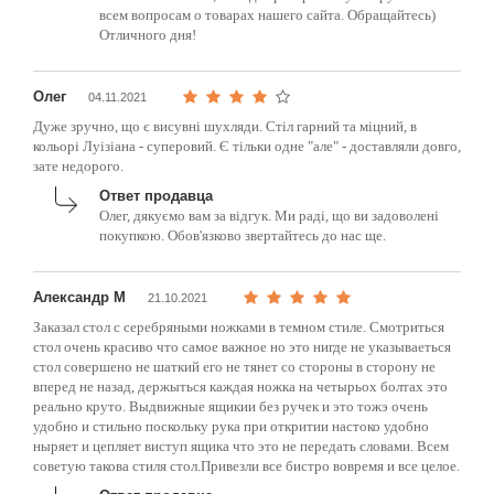
всем вопросам о товарах нашего сайта. Обращайтесь)
Отличного дня!
Олег
04.11.2021
Дуже зручно, що є висувні шухляди. Стіл гарний та міцний, в
кольорі Луізіана - суперовий. Є тільки одне "але" - доставляли довго,
зате недорого.
Ответ продавца
Олег, дякуємо вам за відгук. Ми раді, що ви задоволені
покупкою. Обов'язково звертайтесь до нас ще.
Александр М
21.10.2021
Заказал стол с серебряными ножками в темном стиле. Смотриться
стол очень красиво что самое важное но это нигде не указываеться
стол совершено не шаткий его не тянет со стороны в сторону не
вперед не назад, держыться каждая ножка на четырьох болтах это
реально круто. Выдвижные ящикии без ручек и это тожэ очень
удобно и стильно поскольку рука при откритии настоко удобно
ныряет и цепляет виступ ящика что это не передать словами. Всем
советую такова стиля стол.Привезли все бистро вовремя и все целое.