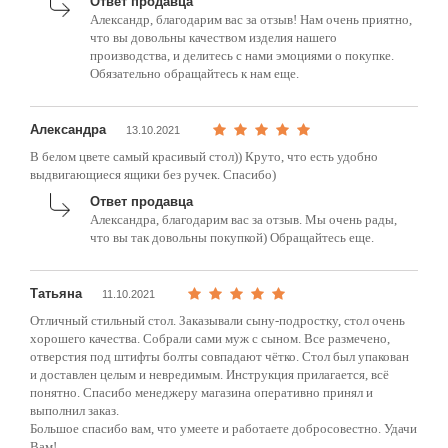
Ответ продавца
Александр, благодарим вас за отзыв! Нам очень приятно,
что вы довольны качеством изделия нашего
производства, и делитесь с нами эмоциями о покупке.
Обязательно обращайтесь к нам еще.
Александра
13.10.2021
В белом цвете самый красивый стол)) Круто, что есть удобно
выдвигающиеся ящики без ручек. Спасибо)
Ответ продавца
Александра, благодарим вас за отзыв. Мы очень рады,
что вы так довольны покупкой) Обращайтесь еще.
Татьяна
11.10.2021
Отличный стильный стол. Заказывали сыну-подростку, стол очень
хорошего качества. Собрали сами муж с сыном. Все размечено,
отверстия под штифты болты совпадают чётко. Стол был упакован
и доставлен целым и невредимым. Инструкция прилагается, всё
понятно. Спасибо менеджеру магазина оперативно принял и
выполнил заказ.
Большое спасибо вам, что умеете и работаете добросовестно. Удачи
Вам!