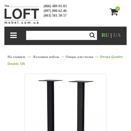
(066) 489-91-83
0
(097) 890-62-46
(063) 581-50-57
RU
|
UA
На главную
>>
Кухонная мебель
>>
Опоры для столов
>>
Опора Quadro
Double 725